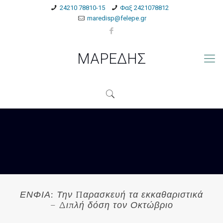
24210 78810-15
Φαξ 2421078812
maredisp@felepe.gr
ΜΑΡΕΔΗΣ
ΕΝΦΙΑ: Την Παρασκευή τα εκκαθαριστικά
– Διπλή δόση τον Οκτώβριο