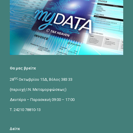
Θα μας βρείτε
ης
28
Οκτωβρίου 15Δ, Βόλος 383 33
(περιοχή Ι.Ν. Μεταμορφώσεως)
Δευτέρα – Παρασκευή 09:00 – 17:00
Τ. 24210 78810-13
Δείτε