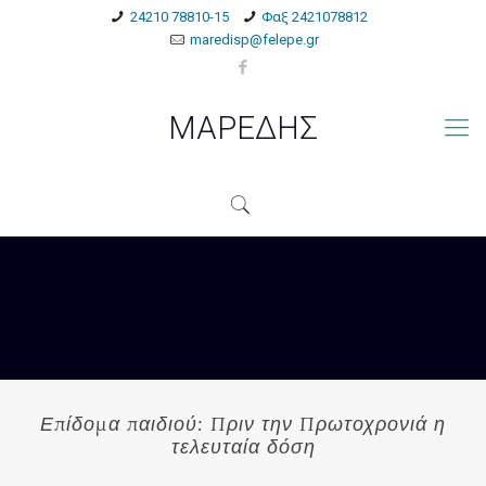
24210 78810-15
Φαξ 2421078812
maredisp@felepe.gr
ΜΑΡΕΔΗΣ
Επίδομα παιδιού: Πριν την Πρωτοχρονιά η
τελευταία δόση