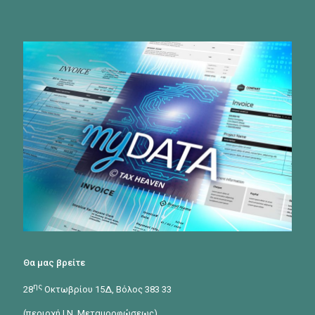
Θα μας βρείτε
ης
28
Οκτωβρίου 15Δ, Βόλος 383 33
(περιοχή Ι.Ν. Μεταμορφώσεως)