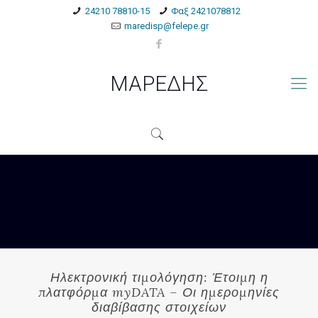
24210 78810-15
Φαξ 2421078812
maredisp@felepe.gr
ΜΑΡΕΔΗΣ
Ηλεκτρονική τιμολόγηση: Έτοιμη η
πλατφόρμα myDATA – Οι ημερομηνίες
διαβίβασης στοιχείων