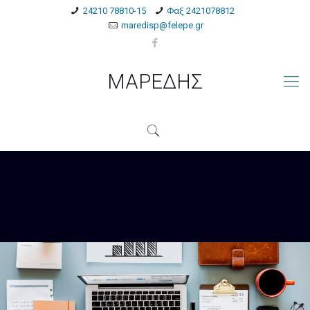
24210 78810-15
Φαξ 2421078812
maredisp@felepe.gr
ΜΑΡΕΔΗΣ